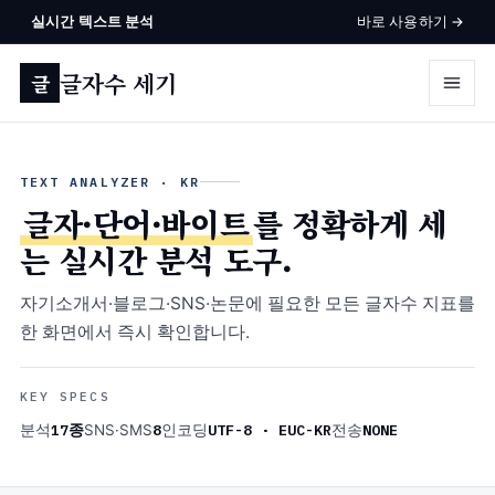
실시간 텍스트 분석
바로 사용하기 →
글자수 세기
글
TEXT ANALYZER · KR
글자·단어·바이트
를 정확하게 세
는 실시간 분석 도구.
자기소개서·블로그·SNS·논문에 필요한 모든 글자수 지표를
한 화면에서 즉시 확인합니다.
KEY SPECS
17종
8
UTF-8 · EUC-KR
NONE
분석
SNS·SMS
인코딩
전송