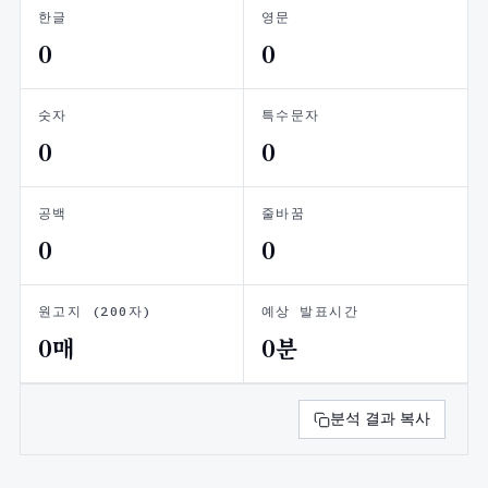
한글
영문
0
0
숫자
특수문자
0
0
공백
줄바꿈
0
0
원고지 (200자)
예상 발표시간
0매
0분
분석 결과 복사