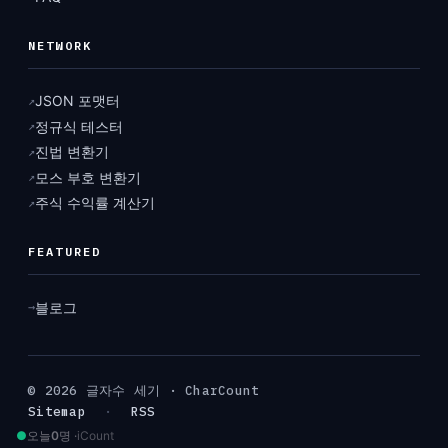
NETWORK
JSON 포맷터
↗
정규식 테스터
↗
진법 변환기
↗
모스 부호 변환기
↗
주식 수익률 계산기
↗
FEATURED
블로그
→
© 2026 글자수 세기 · CharCount
Sitemap
·
RSS
●
오늘
0
명 ·
iCount